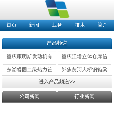
首页
新闻
业务
技术
简介
产品频道
重庆康明斯发动机有
重庆江增立体仓库信
限公司拧紧机数据采
息化及自动化改造项
东湖睿园二级热力管
郑焦黄河大桥钢箱梁
集存储系统
目
网水力平衡控制系统
上弦检查车电气系统
进入产品频道>>
公司新闻
行业新闻
科