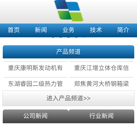
首页
新闻
业务
技术
简介
产品频道
重庆康明斯发动机有
重庆江增立体仓库信
限公司拧紧机数据采
息化及自动化改造项
东湖睿园二级热力管
郑焦黄河大桥钢箱梁
集存储系统
目
网水力平衡控制系统
上弦检查车电气系统
进入产品频道>>
公司新闻
行业新闻
科