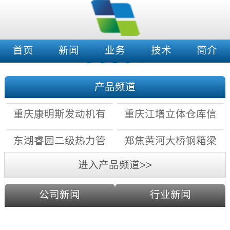
首页
新闻
业务
技术
简介
产品频道
重庆康明斯发动机有
重庆江增立体仓库信
限公司拧紧机数据采
息化及自动化改造项
东湖睿园二级热力管
郑焦黄河大桥钢箱梁
集存储系统
目
网水力平衡控制系统
上弦检查车电气系统
进入产品频道>>
公司新闻
行业新闻
科