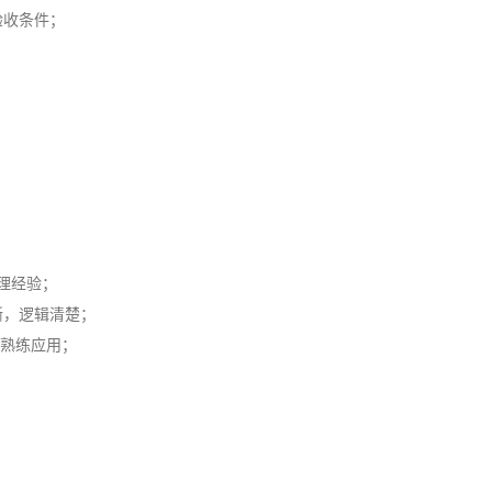
验收条件；
管理经验；
晰，逻辑清楚；
能够熟练应用；