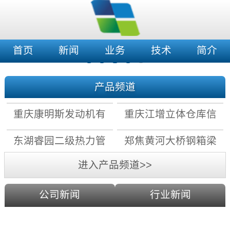
首页
新闻
业务
技术
简介
产品频道
重庆康明斯发动机有
重庆江增立体仓库信
限公司拧紧机数据采
息化及自动化改造项
东湖睿园二级热力管
郑焦黄河大桥钢箱梁
集存储系统
目
网水力平衡控制系统
上弦检查车电气系统
进入产品频道>>
公司新闻
行业新闻
科