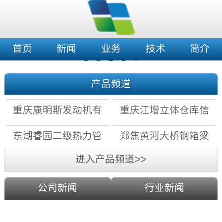
首页
新闻
业务
技术
简介
产品频道
重庆康明斯发动机有
重庆江增立体仓库信
限公司拧紧机数据采
息化及自动化改造项
东湖睿园二级热力管
郑焦黄河大桥钢箱梁
集存储系统
目
网水力平衡控制系统
上弦检查车电气系统
进入产品频道>>
公司新闻
行业新闻
科