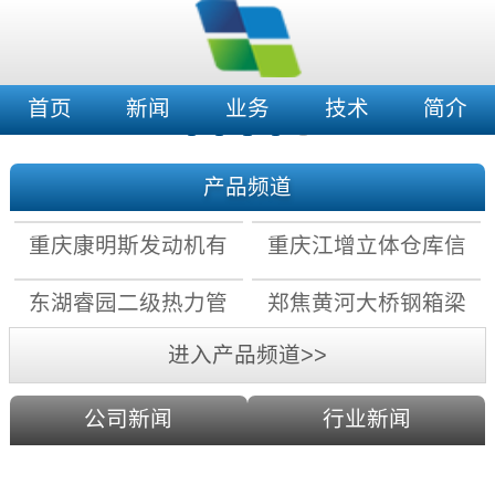
首页
新闻
业务
技术
简介
产品频道
重庆康明斯发动机有
重庆江增立体仓库信
限公司拧紧机数据采
息化及自动化改造项
东湖睿园二级热力管
郑焦黄河大桥钢箱梁
集存储系统
目
网水力平衡控制系统
上弦检查车电气系统
进入产品频道>>
公司新闻
行业新闻
科