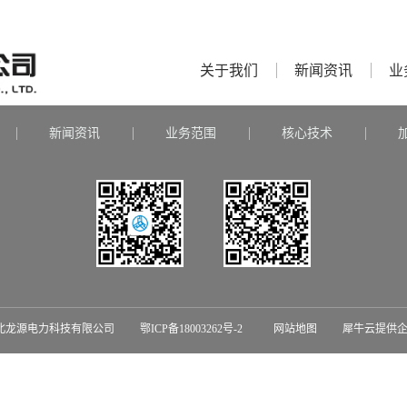
关于我们
新闻资讯
业
新闻资讯
业务范围
核心技术
 2021湖北龙源电力科技有限公司
鄂ICP备18003262号-2
网站地图
犀牛云提供